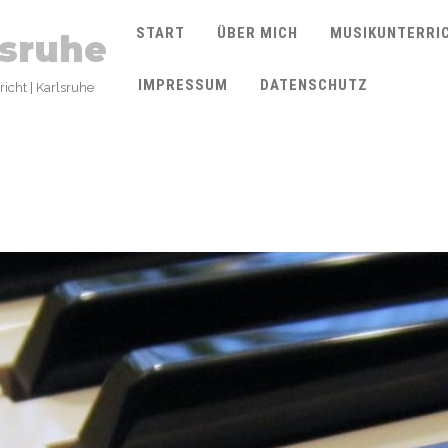
START
ÜBER MICH
MUSIKUNTERRI
lsruhe
IMPRESSUM
DATENSCHUTZ
icht | Karlsruhe